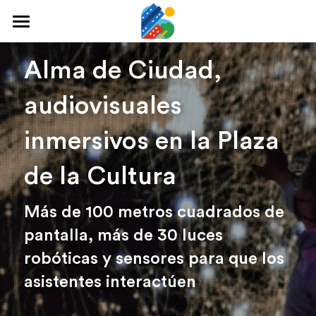
Home
Alma de Ciudad, 
Qué hacer
audiovisuales 
Arte y cultura
inmersivos en la Plaza 
Cine y TV
de la Cultura
Comida y tragos
Más de 100 metros cuadrados de 
Tours desde San José
pantalla, más de 30 luces 
Museos
robóticas y sensores para que los 
Buscar
asistentes interactúen