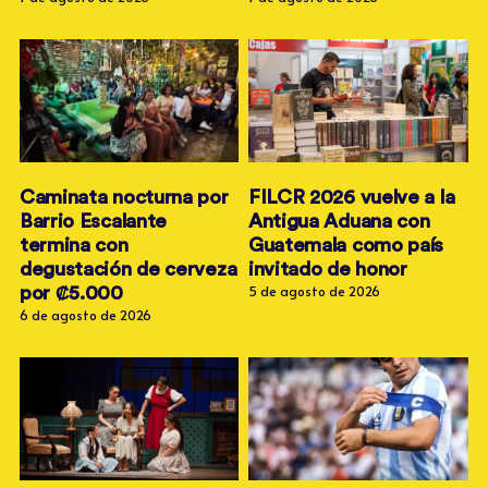
Newsletter
Caminata nocturna por
FILCR 2026 vuelve a la
Barrio Escalante
Antigua Aduana con
termina con
Guatemala como país
degustación de cerveza
invitado de honor
por ₡5.000
5 de agosto de 2026
6 de agosto de 2026