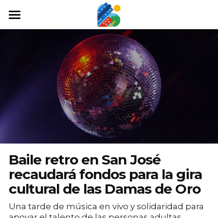
Home
Qué hacer
Arte y cultura
Cine y TV
Comida y tragos
Tours desde San José
Baile retro en San José
Museos
recaudará fondos para la gira
cultural de las Damas de Oro
Buscar
Una tarde de música en vivo y solidaridad para
apoyar el talento de las personas adultas