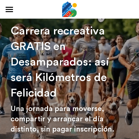
Home
Carrera recreativa 
Qué hacer
GRATIS en 
Arte y cultura
Desamparados: así 
Cine y TV
será Kilómetros de 
Comida y tragos
Felicidad
Tours desde San José
Museos
Una jornada para moverse, 
compartir y arrancar el día 
Buscar
distinto, sin pagar inscripción.