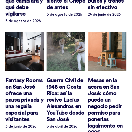
qué cambiará y
siente el Chepe
buses y trenes
qué debe
de antes
sin efectivo
vigilarse
5 de agosto de 2026
24 de junio de 2026
Newsletter
5 de agosto de 2026
Fantasy Rooms
Guerra Civil de
Mesas en la
en San José
1948 en Costa
acera en San
ofrece una
Rica: así la
José: cómo
pausa privada y
revive Lucius
puede un
una regalía
Alexandros en
negocio pedir
especial para
YouTube desde
permiso para
visitantes
San José
ponerlas
legalmente en
3 de junio de 2026
8 de abril de 2026