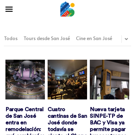
×
CATEGORÍAS DE BLOG
Home
Todas las Categorías
Qué hacer
Todos
Tours desde San José
Cine en San José
Arte en San José
Arte y cultura
Agenda Cultural de San José
Cine y TV
Portada de Chepetown
Comida y tragos
Artículos en San José
Tours desde San José
Comida y Tragos en San José
Museos
Parque Central
Cuatro
Nueva tarjeta
de San José
cantinas de San
SINPE-TP de
Cine en San José
Buscar
entra en
José donde
BAC y Visa ya
remodelación:
todavía se
permite pagar
Tours desde San José