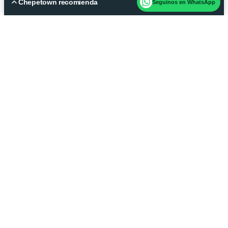
Chepetown recomienda
Seguinos en WhatsApp
ACERCA DE NOSOTROS
Qué hacer
Te decimos qué hacer en 
Arte y cultura
San José, Costa Rica: 
Cine y TV
comida, fiesta, bares, 
Comida y 
tragos
música, cine, cartelera 
teatral y todas las noticias 
importantes.
Descargá el media kit
¿Querés anunciarte con 
nosotros?
hola@chepetown.com
Newsletter
©2026 Derechos Reservados