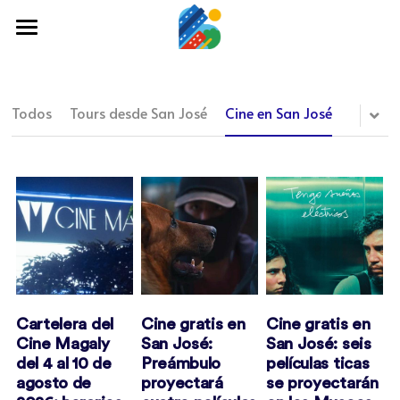
×
CATEGORÍAS DE BLOG
Home
Todas las Categorías
Qué hacer
Todos
Tours desde San José
Cine en San José
Arte en San José
Arte y cultura
Agenda Cultural de San José
Cine y TV
Portada de Chepetown
Comida y tragos
Artículos en San José
Tours desde San José
Comida y Tragos en San José
Museos
Cartelera del
Cine gratis en
Cine gratis en
Cine Magaly
San José:
San José: seis
Cine en San José
Buscar
del 4 al 10 de
Preámbulo
películas ticas
agosto de
proyectará
se proyectarán
Tours desde San José