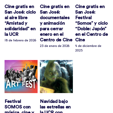
Cine gratis en
Cine gratis en
Cine gratis en
San José: ciclo
San José:
San José:
al aire libre
documentales
Festival
“Amistad y
y animación
“Somos” y ciclo
solidaridad” en
para cerrar
“Doble: Japón”
la UCR
enero en el
en el Centro de
Centro de Cine
Cine
18 de febrero de 2026
23 de enero de 2026
4 de diciembre de
2025
Festival
Navidad bajo
SOMOS con
las estrellas en
música, cine y
la UCR con