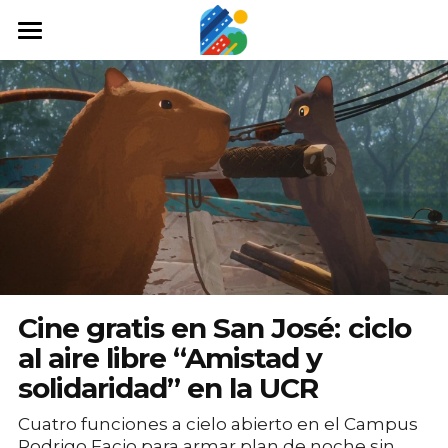
Home
Qué hacer
Arte y cultura
Cine y TV
Comida y tragos
Tours desde San José
Cine gratis en San José: ciclo
Museos
al aire libre “Amistad y
solidaridad” en la UCR
Buscar
Cuatro funciones a cielo abierto en el Campus
Rodrigo Facio para armar plan de noche sin