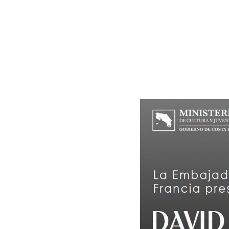
La agenda también se
especial dedicada al 
étoiles, une légende
”
concebida por el 
Inst
y el impacto cultural
la década de 1930 ha