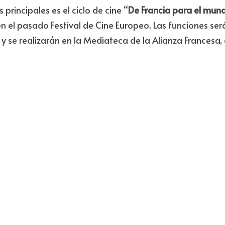
rdas
•
Compartir
trae una agenda cultural de julio con varias opciones pa
en San José:
 cine francés gratis, actividades alrededor 
ción y hasta un concierto en el Teatro Nacional.
 La prog
sí que sirve tanto para pasar una tarde tranquila como p
uales durante el mes.
principales es el ciclo de cine “
De Francia para el mun
n el pasado Festival de Cine Europeo. Las funciones ser
 y se realizarán en la Mediateca de la Alianza Francesa, 