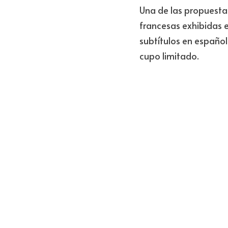
Por
Diego A. Mayorga Ce
La 
Alianza Francesa
 
buscando qué hacer 
literarias, una exposi
formatos distintos, a
actividades más punt
Una de las propuestas 
francesas exhibidas e
subtítulos en español
cupo limitado. 