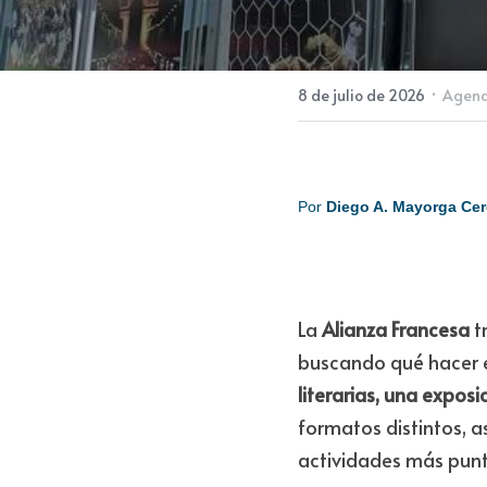
Cine gratis, 
la Alianza F
La programación incluye 
exposición de fútbol y 
·
8 de julio de 2026
Agend