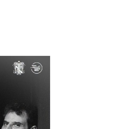
una programación 
ón “
Les Bleus, deux 
cesa. La muestra, 
la historia, los logros 
ones mundialistas en 
8 y 2018.