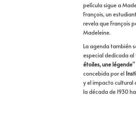
Fachada del edifi
El 
viernes 10 de julio 
película sigue a Mad
François, un estudian
revela que François p
Madeleine.