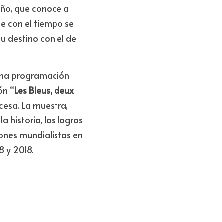
oiles, une légende"
ll Quillévéré. La 
ño, que conoce a 
e con el tiempo se 
u destino con el de 