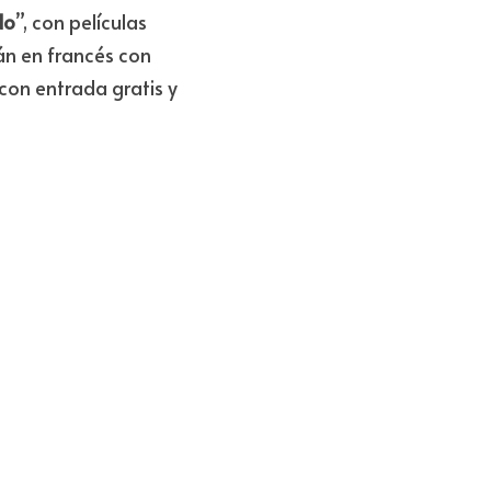
ra quienes andan 
del fútbol, propuestas 
ramación mezcla 
ara tener en el radar 
do
”, con películas 
án en francés con 
con entrada gratis y 