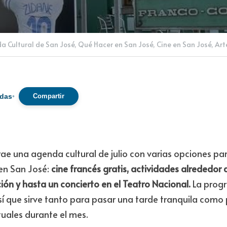
libros y fútbol: agen
rancesa de Costa Ric
películas francesas, actividades liter
propuestas para darse una vuelta con 
a Cultural de San José,
Qué Hacer en San José,
Cine en San José,
Art