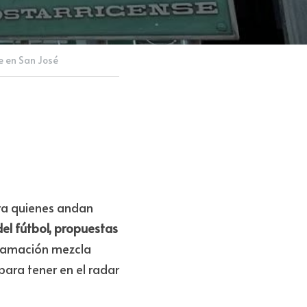
da de julio en
a
arias, una
calma.
e en San José