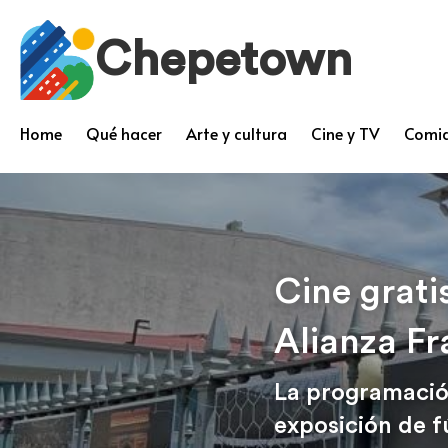
Chepetown
Home
Qué hacer
Arte y cultura
Cine y TV
Comid