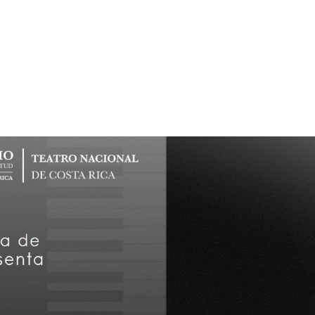
 cruza con el
Art City Tour: Vacaciones en Chepe
, con 
fútbol y su dimensión cultural. En ese marco, la exposici
 seguirá en exhibición en los portones de la Alianza Fran
ituto Francés y la Federación Francesa de Fútbol
, repasa 
 de la selección francesa, desde sus primeras participaci
sta los títulos de campeón del mundo obtenidos en 199