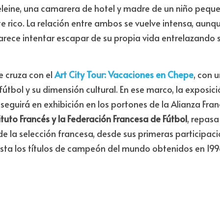
cio de la Alianza Francesa con la exposición "
Les Bleus, deux ét
a las 6:00 p.m.
 se presentará “
Le temps d’aime
r”, de Kate
eleine, una camarera de hotel y madre de un niño peque
te rico. La relación entre ambos se vuelve intensa, aunqu
arece intentar escapar de su propia vida entrelazando s