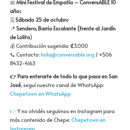
📅 
Mini Festival de Empatía – ConversABLE 10 
año
s
🗓️ 
Sábado 25 de octubr
e
📍 
Sendero, Barrio Escalante (frente al Jardín 
de Lolita
)
💰 Contribución sugerida: ₡3.000
📞 Contacto: 
hola@conversable.org
 / +506 
8432-4163
👉 Para enterarte de todo lo que pasa en San 
José
, seguí nuestro canal de WhatsApp: 
Chepetown en WhatsApp
👉 
Y no olvidés seguirnos en Instagram para 
más contenido de Chepe: 
Chepetown en 
Instagram