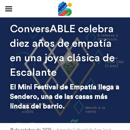
Home
ConversABLE celebra 
Qué hacer
diez años de empatía 
Arte y cultura
en una joya clásica de 
Cine y TV
Escalante
Comida y tragos
El Mini Festival de Empatía llega a 
Tours desde San José
Sendero, una de las casas más 
Museos
lindas del barrio.
Buscar
·
18 de octubre de 2025
Agenda Cultural de San José