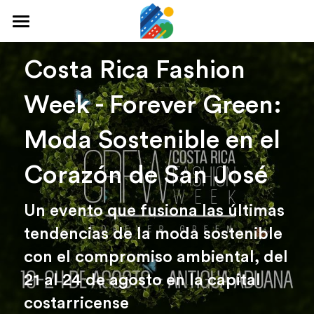
Home
Costa Rica Fashion 
Qué hacer
Week - Forever Green: 
Arte y cultura
Moda Sostenible en el 
Cine y TV
Corazón de San José
Comida y tragos
Un evento que fusiona las últimas 
Tours desde San José
tendencias de la moda sostenible 
Museos
con el compromiso ambiental, del 
Buscar
21 al 24 de agosto en la capital 
costarricense