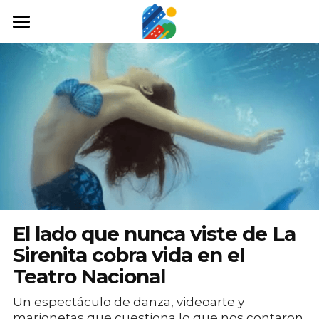
Home
Qué hacer
Arte y cultura
Cine y TV
Comida y tragos
Tours desde San José
El lado que nunca viste de La
Museos
Sirenita cobra vida en el
Teatro Nacional
Buscar
Un espectáculo de danza, videoarte y
marionetas que cuestiona lo que nos contaron