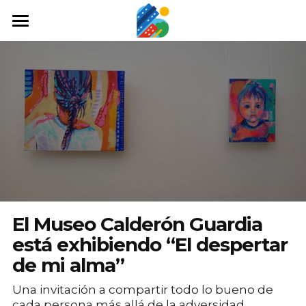
Home
Qué hacer
Arte y cultura
Cine y TV
Comida y tragos
Tours desde San José
El Museo Calderón Guardia
Museos
está exhibiendo “El despertar
de mi alma”
Buscar
Una invitación a compartir todo lo bueno de
cada persona más allá de la adversidad