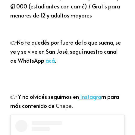
₡1.000 (estudiantes con carné) / Gratis para 
menores de 12 y adultos mayores
👉No te quedés por fuera de lo que suena, se 
ve y se vive en San José, seguí nuestro canal 
de WhatsApp 
acá
.
👉 Y no olvidés segui
rn
o
s
 e
n
I
nstagra
m para 
más contenido de
 Chepe.