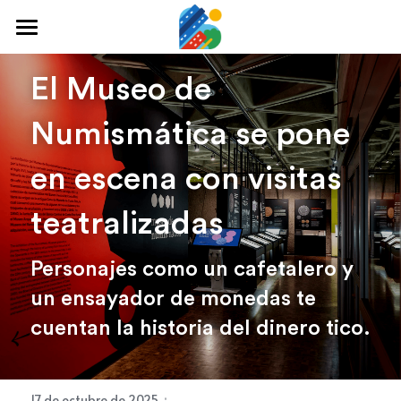
Home
El Museo de 
Qué hacer
Numismática se pone 
Arte y cultura
en escena con visitas 
Cine y TV
teatralizadas
Comida y tragos
Personajes como un cafetalero y 
Tours desde San José
un ensayador de monedas te 
Museos
cuentan la historia del dinero tico.
Buscar
·
17 de octubre de 2025