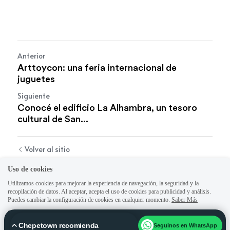
Anterior
Arttoycon: una feria internacional de
juguetes
Siguiente
Conocé el edificio La Alhambra, un tesoro
cultural de San...
Volver al sitio
Uso de cookies
Utilizamos cookies para mejorar la experiencia de navegación, la seguridad y la
recopilación de datos. Al aceptar, acepta el uso de cookies para publicidad y análisis.
Puedes cambiar la configuración de cookies en cualquier momento.
Saber Más
Aceptar todo
Ajustes
Rechazar Todos
Chepetown recomienda
Seguinos en WhatsApp