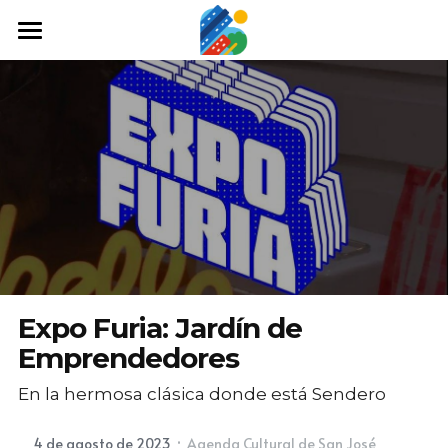
Home
Qué hacer
Arte y cultura
Cine y TV
Comida y tragos
Tours desde San José
Expo Furia: Jardín de
Museos
Emprendedores
En la hermosa clásica donde está Sendero
Buscar
·
4 de agosto de 2023
Agenda Cultural de San José