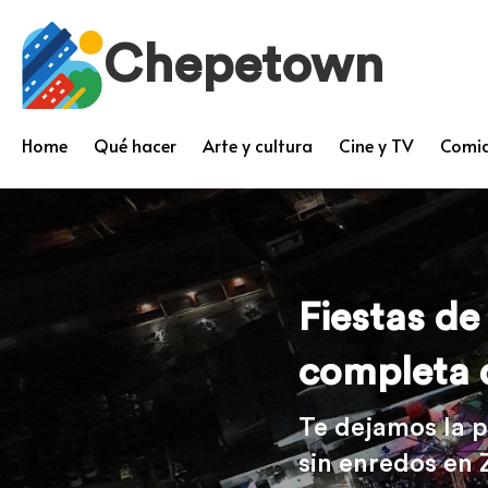
Chepetown
Home
Qué hacer
Arte y cultura
Cine y TV
Comid
Fiestas d
completa d
Te dejamos la 
sin enredos en 