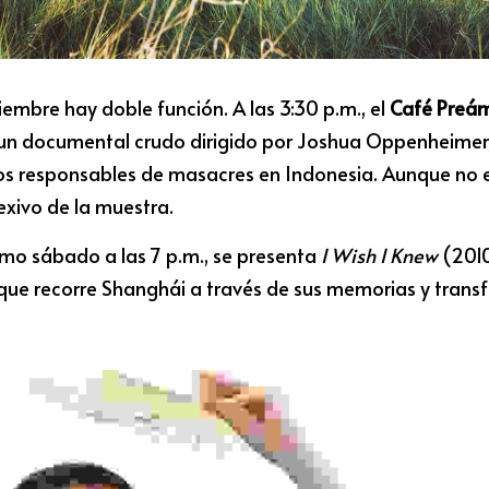
embre hay doble función. A las 3:30 p.m., el 
Café Preá
 un documental crudo dirigido por Joshua Oppenheimer, 
s responsables de masacres en Indonesia. Aunque no es d
exivo de la muestra.
smo sábado a las 7 p.m., se presenta 
I Wish I Knew
 (201
 que recorre Shanghái a través de sus memorias y tran