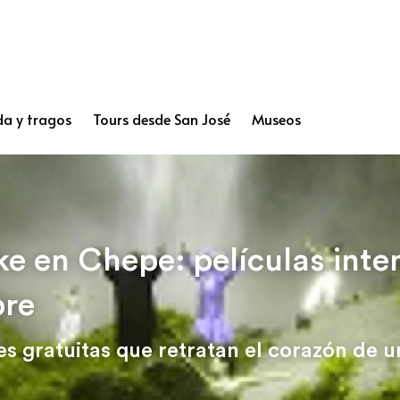
a y tragos
Tours desde San José
Museos
e en Chepe: películas inten
bre
s gratuitas que retratan el corazón de u