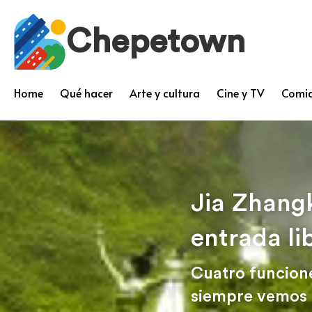
Chepetown
Home
Qué hacer
Arte y cultura
Cine y TV
Comid
Jia Zhangk
entrada li
Cuatro funcione
siempre vemos