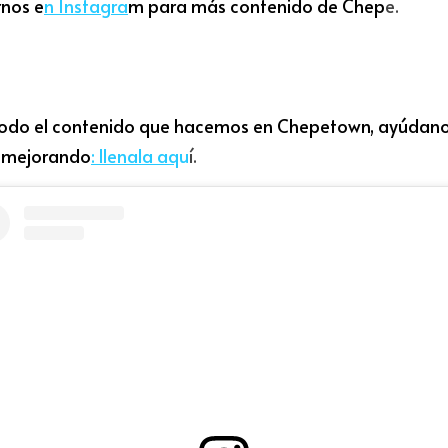
rnos e
n Instag
r
a
m para más contenido de Chep
e.
 todo el contenido que hacemos en Chepetown, ayúdano
r mejorand
o
: llenala aq
u
í.