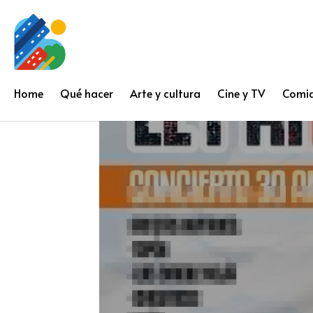
Chepetown
Home
Qué hacer
Arte y cultura
Cine y TV
Comid