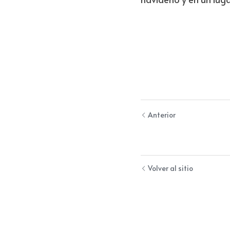
Tapón, que ofrecerá e
de carrera con un conc
“Canto de vida y espe
derechos de la infanc
El concierto comenzar
navideño y en un luga