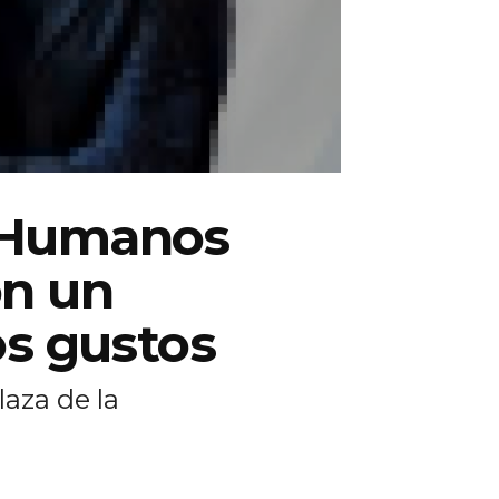
s Humanos
on un
os gustos
laza de la