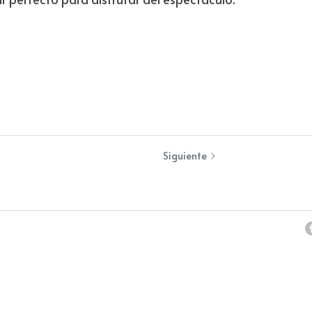
l show de sus 25 años de trayectoria; El Parque, que cel
ierto especial; Luis Enrique Mejía Godoy, que interpretar
ranza”, y Chiquiticos, que cantarán “Alzamos la voz”, en
ia.
á a las 2 p. m. con diversas actividades para toda la fa
r perfecto para disfrutar del espectáculo.