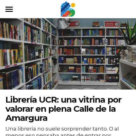
Home
Qué hacer
Arte y cultura
Cine y TV
Comida y tragos
Tours desde San José
Librería UCR: una vitrina por
Museos
valorar en plena Calle de la
Amargura
Buscar
Una librería no suele sorprender tanto. O al
menos eso pensaba antes de entrar por