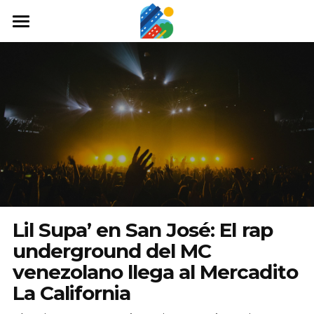
Home
Qué hacer
Arte y cultura
Cine y TV
Comida y tragos
Tours desde San José
Lil Supa’ en San José: El rap
Museos
underground del MC
venezolano llega al Mercadito
Buscar
La California