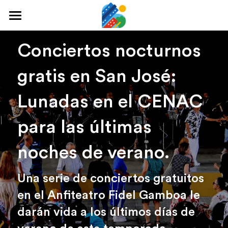
Home
Conciertos nocturnos 
Qué hacer
gratis en San José: 
Arte y cultura
Lunadas en el CENAC 
Cine y TV
para las últimas 
Comida y tragos
noches de verano.
Tours desde San José
Museos
Una serie de conciertos gratuitos 
en el Anfiteatro Fidel Gamboa le 
Buscar
darán vida a los últimos días de 