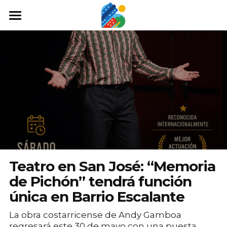
Home
Qué hacer
Arte y cultura
Cine y TV
Comida y tragos
Tours desde San José
Teatro en San José: “Memoria
Museos
de Pichón” tendrá función
única en Barrio Escalante
Buscar
La obra costarricense de Andy Gamboa
regresará este 30 de mayo con una puesta