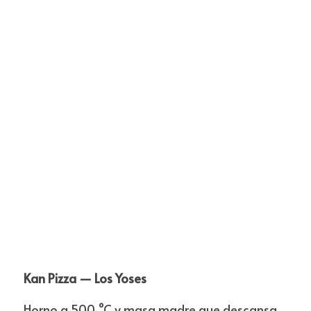
Kan Pizza — Los Yoses
Horno a 500 °C y masa madre que descansa 