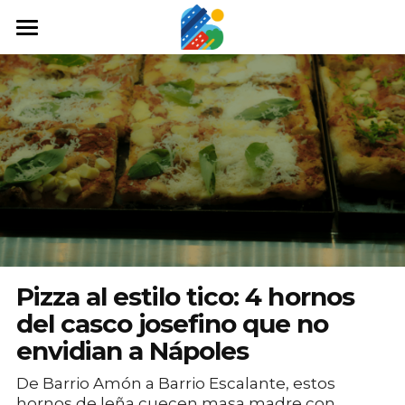
Home
Qué hacer
Arte y cultura
Cine y TV
Comida y tragos
Tours desde San José
Pizza al estilo tico: 4 hornos
Museos
del casco josefino que no
envidian a Nápoles
Buscar
De Barrio Amón a Barrio Escalante, estos
hornos de leña cuecen masa madre con