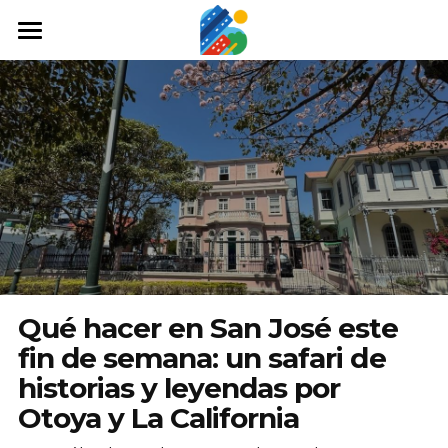
Home
Qué hacer
Arte y cultura
Cine y TV
Comida y tragos
Tours desde San José
Qué hacer en San José este
Museos
fin de semana: un safari de
historias y leyendas por
Buscar
Otoya y La California