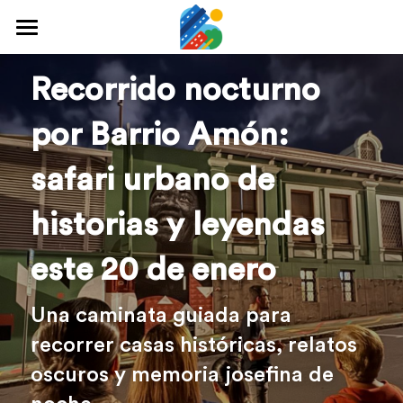
Home
Recorrido nocturno 
Qué hacer
por Barrio Amón: 
Arte y cultura
safari urbano de 
Cine y TV
historias y leyendas 
Comida y tragos
este 20 de enero
Tours desde San José
Museos
Una caminata guiada para 
recorrer casas históricas, relatos 
Buscar
oscuros y memoria josefina de 