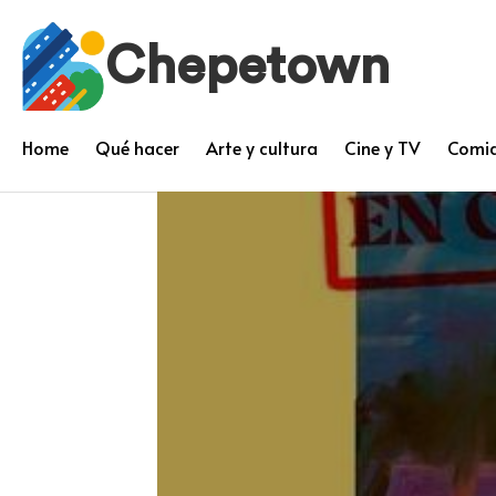
Chepetown
Home
Qué hacer
Arte y cultura
Cine y TV
Comid