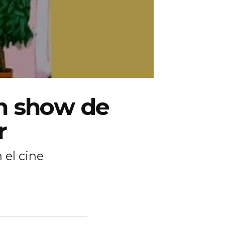
un show de
r
 el cine