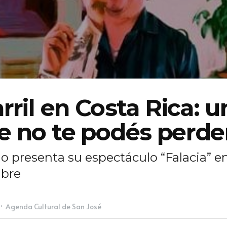
rril en Costa Rica: 
e no te podés perde
 presenta su espectáculo “Falacia” en
mbre
·
Agenda Cultural de San José