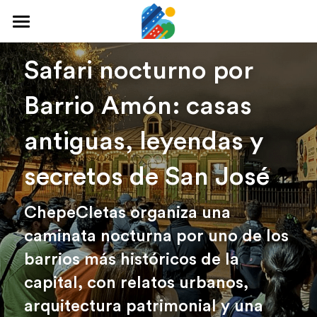
Home
Safari nocturno por 
Qué hacer
Barrio Amón: casas 
Arte y cultura
antiguas, leyendas y 
Cine y TV
secretos de San José
Comida y tragos
ChepeCletas organiza una 
Tours desde San José
caminata nocturna por uno de los 
Museos
barrios más históricos de la 
Buscar
capital, con relatos urbanos, 
arquitectura patrimonial y una 