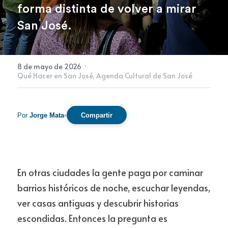
forma distinta de volver a mirar 
San José.
Newsletter
·
8 de mayo de 2026
Qué Hacer en San José,
Agenda Cultural de San José
Por
Jorge Mata
•
Compartir
En otras ciudades la gente paga por caminar 
barrios históricos de noche, escuchar leyendas, 
ver casas antiguas y descubrir historias 
escondidas. Entonces la pregunta es 