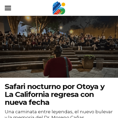
Home
Qué hacer
Arte y cultura
Cine y TV
Comida y tragos
Tours desde San José
Safari nocturno por Otoya y
Museos
La California regresa con
nueva fecha
Buscar
Una caminata entre leyendas, el nuevo bulevar
y la memoria del Dr. Moreno Cañas