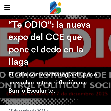
Home
“Te ODIO”: la nueva 
Qué hacer
expo del CCE que 
Arte y cultura
pone el dedo en la 
Cine y TV
llaga
Comida y tragos
El odio como estrategia de poder 
Tours desde San José
se vuelve arte y reflexión en 
Museos
Barrio Escalante.
Buscar
·
23 de octubre de 2025