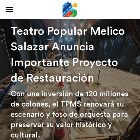
Home
Teatro Popular Melico 
Qué hacer
Salazar Anuncia 
Arte y cultura
Importante Proyecto 
Cine y TV
de Restauración
Comida y tragos
Con una inversión de 120 millones 
Tours desde San José
de colones, el TPMS renovará su 
Museos
escenario y foso de orquesta para 
Buscar
preservar su valor histórico y 
cultural.