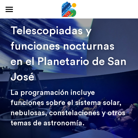
Home
Telescopiadas y 
Qué hacer
funciones nocturnas 
Arte y cultura
en el Planetario de San 
Cine y TV
José
Comida y tragos
La programación incluye 
Tours desde San José
funciones sobre el sistema solar, 
Museos
nebulosas, constelaciones y otros 
Buscar
temas de astronomía.