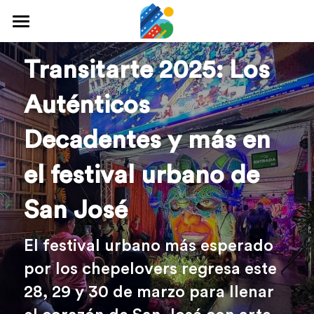
Home
Transitarte 2025: Los 
Qué hacer
Auténticos 
Arte y cultura
Decadentes y más en 
Cine y TV
el festival urbano de 
Comida y tragos
San José
Tours desde San José
Museos
El festival urbano más esperado 
por los chepelovers regresa este 
Buscar
28, 29 y 30 de marzo para llenar 