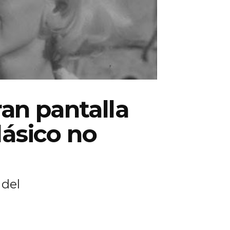
ran pantalla
lásico no
 del