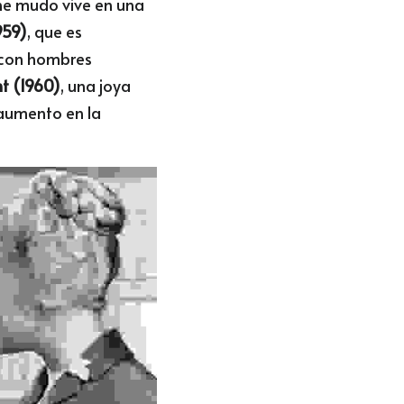
ne mudo vive en una 
959)
, que es 
con hombres 
t (1960)
, una joya 
aumento en la 