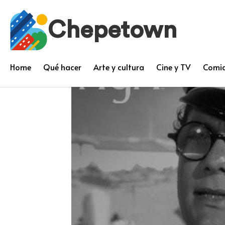
Chepetown
Home
Qué hacer
Arte y cultura
Cine y TV
Comid