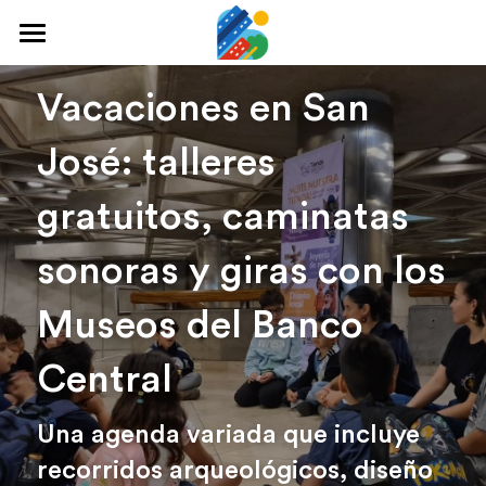
Home
Vacaciones en San 
Qué hacer
José: talleres 
Arte y cultura
gratuitos, caminatas 
Cine y TV
sonoras y giras con los 
Comida y tragos
Museos del Banco 
Tours desde San José
Central
Museos
Buscar
Una agenda variada que incluye 
recorridos arqueológicos, diseño 