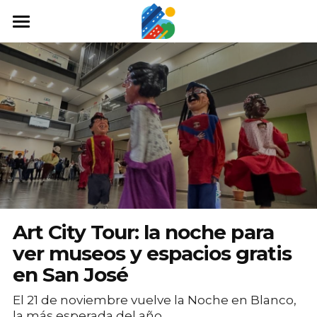
Home
Qué hacer
Arte y cultura
Cine y TV
Comida y tragos
Tours desde San José
Art City Tour: la noche para
Museos
ver museos y espacios gratis
en San José
Buscar
El 21 de noviembre vuelve la Noche en Blanco,
la más esperada del año