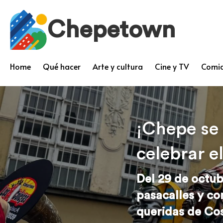
Chepetown
Home
Qué hacer
Arte y cultura
Cine y TV
Comid
¡Chepe se 
celebrar e
Del 29 de octubr
pasacalles y co
queridas de Cos