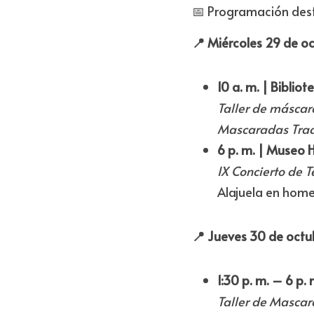
📅 Programación des
📍 Miércoles 29 de o
10 a. m. | Biblio
Taller de máscar
Mascaradas Tradi
6 p. m. | Museo H
IX Concierto de
Alajuela en home
📍 Jueves 30 de octu
1:30 p. m. – 6 p.
Taller de Mascar