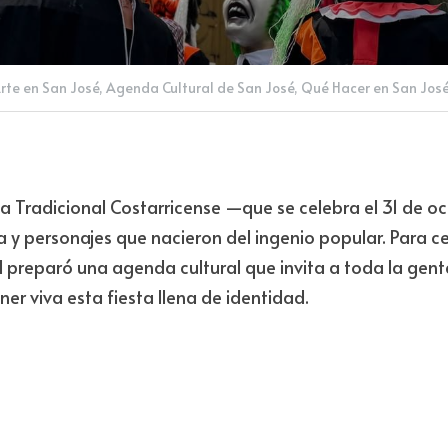
rte en San José,
Agenda Cultural de San José,
Qué Hacer en San Jos
a Tradicional Costarricense —que se celebra el 31 de oc
a y personajes que nacieron del ingenio popular. Para cele
 preparó una agenda cultural que invita a toda la gente 
ner viva esta fiesta llena de identidad.