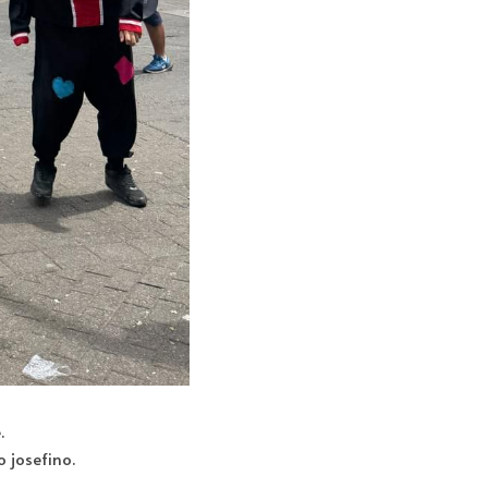
.
o josefino.