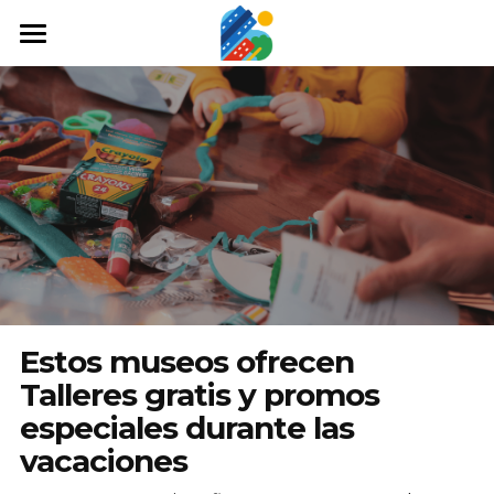
Home
Qué hacer
Arte y cultura
Cine y TV
Comida y tragos
Tours desde San José
Estos museos ofrecen
Museos
Talleres gratis y promos
especiales durante las
Buscar
vacaciones