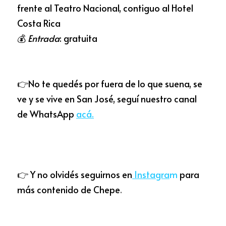
frente al Teatro Nacional, contiguo al Hotel 
Costa Rica
💰 
Entrada
: gratuita
👉No te quedés por fuera de lo que suena, se 
ve y se vive en San José, seguí nuestro canal 
de WhatsApp 
acá
.
👉 Y no olvidés se
g
ui
r
nos e
n
 In
stagr
a
m
 para 
más contenido de Chepe
.