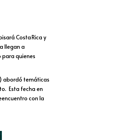
isará Costa Rica y 
 llegan a 
o para quienes 
) abordó temáticas 
.  Esta fecha en 
encuentro con la 