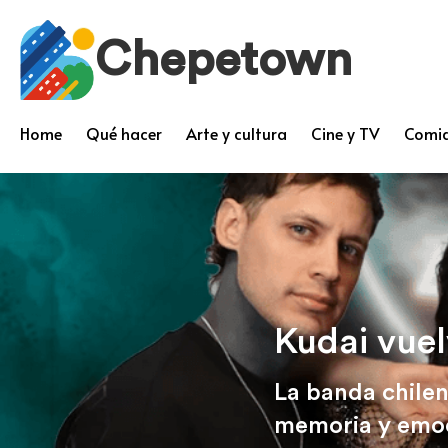
Chepetown
Home
Qué hacer
Arte y cultura
Cine y TV
Comid
Kudai vuel
La banda chilen
memoria y emo