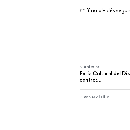
👉 Y no olvidés se
g
ui
Anterior
Feria Cultural del Di
centro:...
Volver al sitio