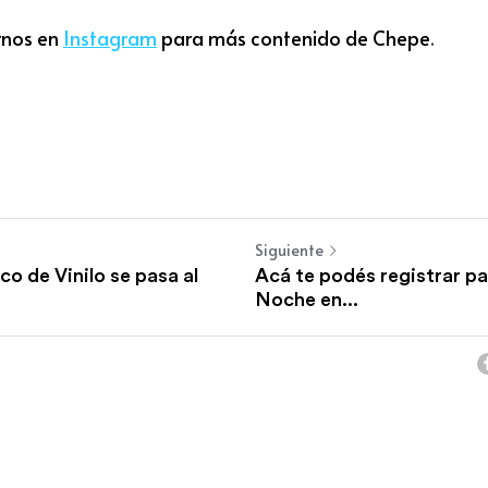
r
nos e
n
In
stagr
am
 para más contenido de Chepe
.
Siguiente
sco de Vinilo se pasa al
Acá te podés registrar par
Noche en...