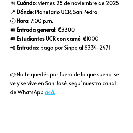
📅 
Cuándo
: viernes 28 de noviembre de 2025
📍 
Dónde
: Planetario UCR, San Pedro
🕖 
Hora
: 7:00 p.m.
🎟️ 
Entrada general
: ₡3300
🎟️ 
Estudiantes UCR con carné
: ₡1000
📲 
Entradas
: pago por Sinpe al 8334-2471
👉No te quedés por fuera de lo que suena, se 
ve y se vive en San José, seguí nuestro canal 
de WhatsApp 
acá
.