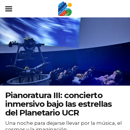
Home
Qué hacer
Arte y cultura
Cine y TV
Comida y tragos
Tours desde San José
Pianoratura III: concierto
Museos
inmersivo bajo las estrellas
del Planetario UCR
Buscar
Una noche para dejarse llevar por la música, el
cosmos y la imaginación.