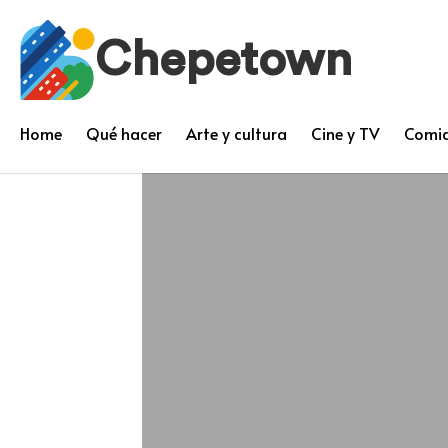
Chepetown
Home
Qué hacer
Arte y cultura
Cine y TV
Comid