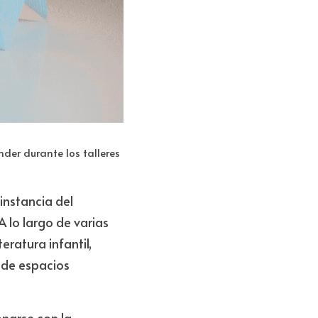
er durante los talleres 
nstancia del 
 lo largo de varias 
eratura infantil, 
 de espacios 
narse con la 