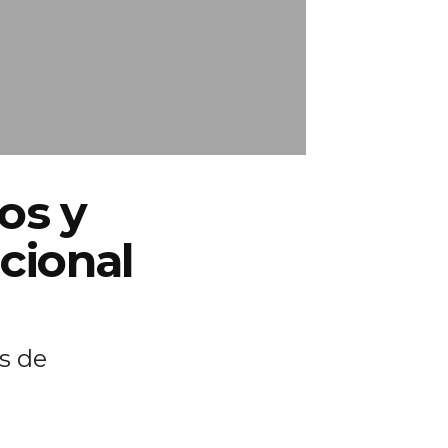
ños y
cional
es de