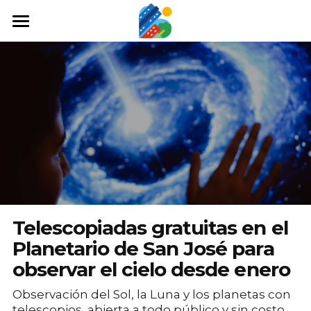
Home
Qué hacer
Arte y cultura
Cine y TV
Comida y tragos
Tours desde San José
Telescopiadas gratuitas en el
Museos
Planetario de San José para
observar el cielo desde enero
Buscar
Observación del Sol, la Luna y los planetas con
telescopios, abierta a todo público y sin costo.